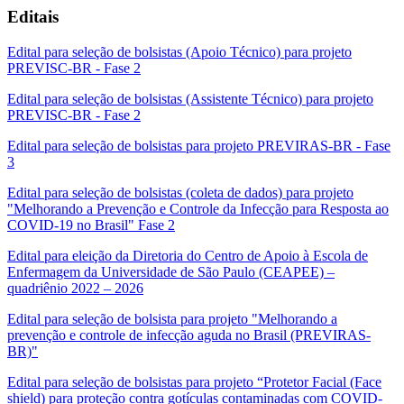
Editais
Edital para seleção de bolsistas (Apoio Técnico) para projeto
PREVISC-BR - Fase 2
Edital para seleção de bolsistas (Assistente Técnico) para projeto
PREVISC-BR - Fase 2
Edital para seleção de bolsistas para projeto PREVIRAS-BR - Fase
3
Edital para seleção de bolsistas (coleta de dados) para projeto
"Melhorando a Prevenção e Controle da Infecção para Resposta ao
COVID-19 no Brasil" Fase 2
Edital para eleição da Diretoria do Centro de Apoio à Escola de
Enfermagem da Universidade de São Paulo (CEAPEE) –
quadriênio 2022 – 2026
Edital para seleção de bolsista para projeto "Melhorando a
prevenção e controle de infecção aguda no Brasil (PREVIRAS-
BR)"
Edital para seleção de bolsistas para projeto “Protetor Facial (Face
shield) para proteção contra gotículas contaminadas com COVID-