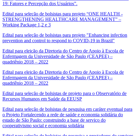
19: Fatores e Percepção dos Usuários”.
Edital para seleção de bolsistas para projeto “ONE HEALTH -
STRENGTHENING HEALTHCARE MANAGEMENT” –
Working Package 1,2 e 3
Edital para seleção de bolsistas para projeto "Enhancing infection
prevention and control to respond to COVID-19 in Brazil"
Edital para eleição da Diretoria do Centro de Apoio à Escola de
Enfermagem da Universidade de São Paulo (CEAPEE) –
quadriênio 2018 – 2022
Edital para eleição da Diretoria do Centro de Apoio à Escola de
Enfermagem da Universidade de São Paulo (CEAPEE) –
quadriênio 2018 – 2022
Edital para seleção de bolsistas de projeto para o Observatório de
Recursos Humanos em Saúde da EEUSP
Edital para seleção de bolsistas de pesquisa em caráter eventual para
o Projeto Fortalecendo a rede de saúde e economia solidária do
estado de São Paulo: construindo a base de serviço do
cooperativismo social e economia solidária
Edital para seleção de bolsistas de pesquisa e prestadores de serviços