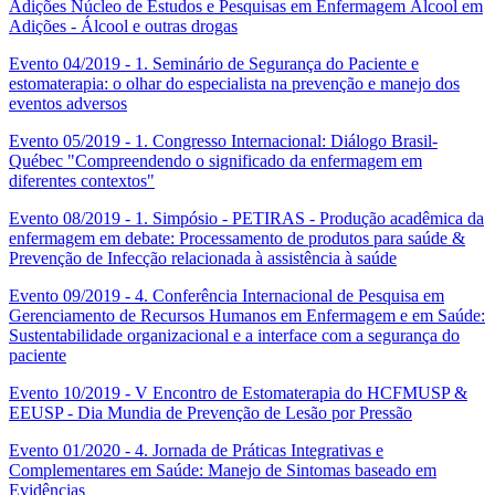
Adições Núcleo de Estudos e Pesquisas em Enfermagem Álcool em
Adições - Álcool e outras drogas
Evento 04/2019 - 1. Seminário de Segurança do Paciente e
estomaterapia: o olhar do especialista na prevenção e manejo dos
eventos adversos
Evento 05/2019 - 1. Congresso Internacional: Diálogo Brasil-
Québec "Compreendendo o significado da enfermagem em
diferentes contextos"
Evento 08/2019 - 1. Simpósio - PETIRAS - Produção acadêmica da
enfermagem em debate: Processamento de produtos para saúde &
Prevenção de Infecção relacionada à assistência à saúde
Evento 09/2019 - 4. Conferência Internacional de Pesquisa em
Gerenciamento de Recursos Humanos em Enfermagem e em Saúde:
Sustentabilidade organizacional e a interface com a segurança do
paciente
Evento 10/2019 - V Encontro de Estomaterapia do HCFMUSP &
EEUSP - Dia Mundia de Prevenção de Lesão por Pressão
Evento 01/2020 - 4. Jornada de Práticas Integrativas e
Complementares em Saúde: Manejo de Sintomas baseado em
Evidências