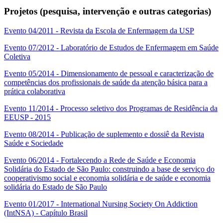
Projetos (pesquisa, intervenção e outras categorias)
Evento 04/2011 - Revista da Escola de Enfermagem da USP
Evento 07/2012 - Laboratório de Estudos de Enfermagem em Saúde
Coletiva
Evento 05/2014 - Dimensionamento de pessoal e caracterização de
competências dos profissionais de saúde da atenção básica para a
prática colaborativa
Evento 11/2014 - Processo seletivo dos Programas de Residência da
EEUSP - 2015
Evento 08/2014 - Publicação de suplemento e dossiê da Revista
Saúde e Sociedade
Evento 06/2014 - Fortalecendo a Rede de Saúde e Economia
Solidária do Estado de São Paulo: construindo a base de serviço do
cooperativismo social e economia solidária e de saúde e economia
solidária do Estado de São Paulo
Evento 01/2017 - International Nursing Society On Addiction
(IntNSA) - Capítulo Brasil