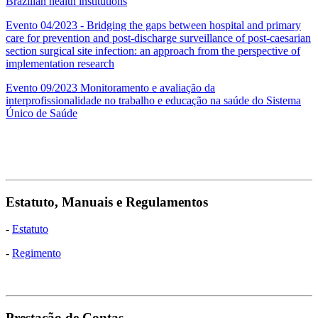
Brazilian health institutions
Evento 04/2023 - Bridging the gaps between hospital and primary
care for prevention and post-discharge surveillance of post-caesarian
section surgical site infection: an approach from the perspective of
implementation research
Evento 09/2023 Monitoramento e avaliação da
interprofissionalidade no trabalho e educação na saúde do Sistema
Único de Saúde
Estatuto, Manuais e Regulamentos
-
Estatuto
-
Regimento
Prestação de Contas