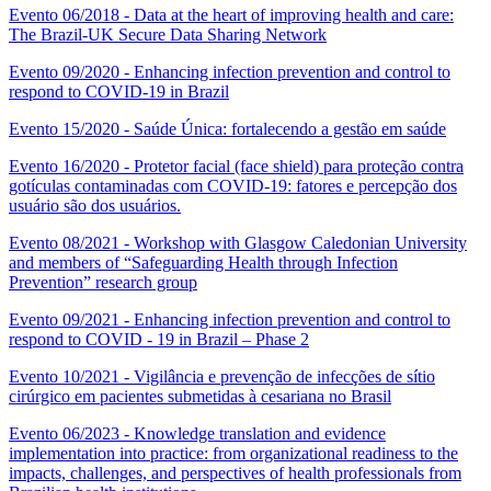
Evento 06/2018 - Data at the heart of improving health and care:
The Brazil-UK Secure Data Sharing Network
Evento 09/2020 - Enhancing infection prevention and control to
respond to COVID-19 in Brazil
Evento 15/2020 - Saúde Única: fortalecendo a gestão em saúde
Evento 16/2020 - Protetor facial (face shield) para proteção contra
gotículas contaminadas com COVID-19: fatores e percepção dos
usuário são dos usuários.
Evento 08/2021 - Workshop with Glasgow Caledonian University
and members of “Safeguarding Health through Infection
Prevention” research group
Evento 09/2021 - Enhancing infection prevention and control to
respond to COVID - 19 in Brazil – Phase 2
Evento 10/2021 - Vigilância e prevenção de infecções de sítio
cirúrgico em pacientes submetidas à cesariana no Brasil
Evento 06/2023 - Knowledge translation and evidence
implementation into practice: from organizational readiness to the
impacts, challenges, and perspectives of health professionals from