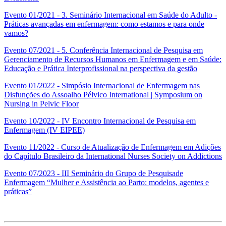
Evento 01/2021 - 3. Seminário Internacional em Saúde do Adulto -
Práticas avançadas em enfermagem: como estamos e para onde
vamos?
Evento 07/2021 - 5. Conferência Internacional de Pesquisa em
Gerenciamento de Recursos Humanos em Enfermagem e em Saúde:
Educação e Prática Interprofissional na perspectiva da gestão
Evento 01/2022 - Simpósio Internacional de Enfermagem nas
Disfunções do Assoalho Pélvico International | Symposium on
Nursing in Pelvic Floor
Evento 10/2022 - IV Encontro Internacional de Pesquisa em
Enfermagem (IV EIPEE)
Evento 11/2022 - Curso de Atualização de Enfermagem em Adições
do Capítulo Brasileiro da International Nurses Society on Addictions
Evento 07/2023 - III Seminário do Grupo de Pesquisade
Enfermagem “Mulher e Assistência ao Parto: modelos, agentes e
práticas”